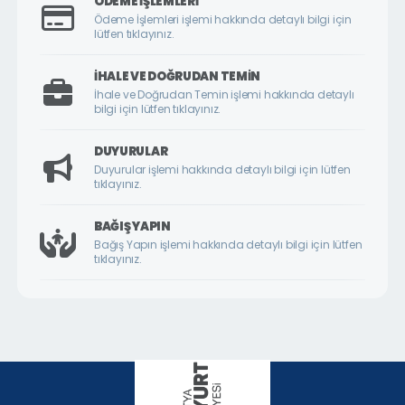
ÖDEME İŞLEMLERI
ÇİLESİZ MAHALLESİ
Ödeme İşlemleri işlemi hakkında detaylı bilgi için
lütfen tıklayınız.
ÇUKURDERE MAHALLESİ
CUMHURİYET MAHALLESİ
İHALE VE DOĞRUDAN TEMIN
İhale ve Doğrudan Temin işlemi hakkında detaylı
CUMHURİYET ÖRNEK KÖY MAHALLESİ
bilgi için lütfen tıklayınız.
DİLEK MAHALLESİ
DUYURULAR
DURANLAR MAHALLESİ
Duyurular işlemi hakkında detaylı bilgi için lütfen
tıklayınız.
DURULDU MAHALLESİ
FATİH MAHALLESİ
BAĞIŞ YAPIN
Bağış Yapın işlemi hakkında detaylı bilgi için lütfen
GAZİ MAHALLESİ
tıklayınız.
GEDİK MAHALLESİ
GÖKTARLA MAHALLESİ
GÖZENE MAHALLESİ
GÜNDÜZBEY MAHALLESİ
HAMİDİYE MAHALLESİ