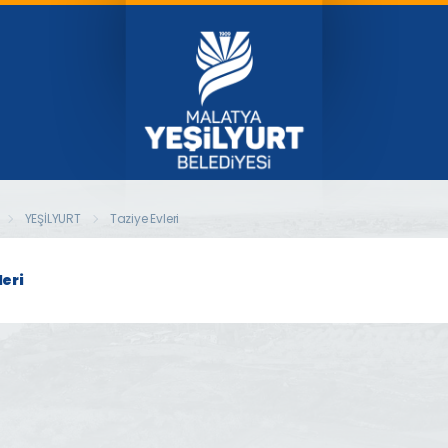
YEŞİLYURT
Taziye Evleri
leri