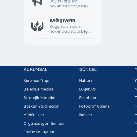
Duyurular işlemi
hakkında detaylı bilgi
DURULDU MAHALLESİ
için lütfen tıklayınız.
FATİH MAHALLESİ
BAĞIŞ YAPIN
Bağış Yapın işlemi
GAZİ MAHALLESİ
hakkında detaylı bilgi
için lütfen tıklayınız.
GEDİK MAHALLESİ
GÖKTARLA MAHALLESİ
GÖZENE MAHALLESİ
KURUMSAL
GÜNCEL
GÜNDÜZBEY MAHALLESİ
HAMİDİYE MAHALLESİ
Kurumsal Yapı
Haberler
Y
Belediye Meclisi
Duyurular
N
HIROĞLU MAHALLESİ
Stratejik Yönetim
Etkinlikler
T
HOCA AHMET YESEVİ MAHALLESİ
Başkan Yardımcıları
Fotoğraf Galerisi
T
HORATA MAHALLESİ
Müdürlükler
İhaleler
M
İKİZCE MAHALLESİ
Organizasyon Şeması
M
İLYAS MAHALLESİ
Encümen Üyeleri
P