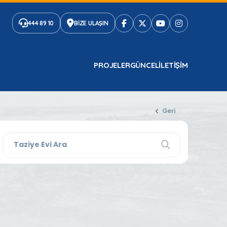
444 89 10
BİZE ULAŞIN
PROJELER
GÜNCEL
ILETIŞIM
Geri