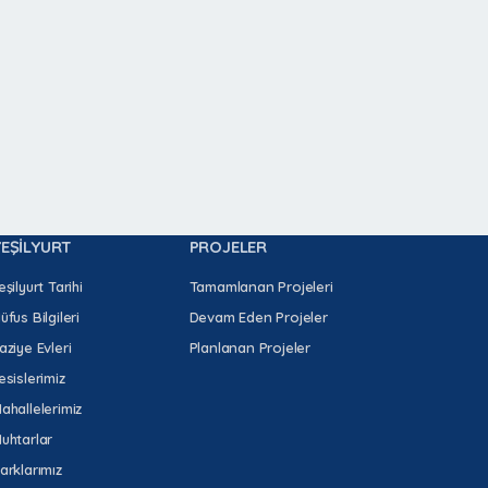
YEŞİLYURT
PROJELER
eşilyurt Tarihi
Tamamlanan Projeleri
üfus Bilgileri
Devam Eden Projeler
aziye Evleri
Planlanan Projeler
esislerimiz
ahallelerimiz
uhtarlar
arklarımız