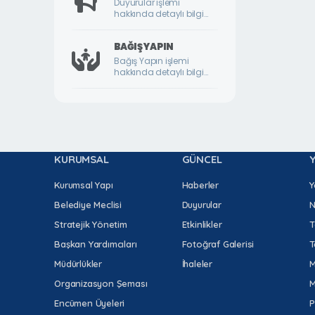
Duyurular işlemi
hakkında detaylı bilgi
DURULDU MAHALLESİ
için lütfen tıklayınız.
FATİH MAHALLESİ
BAĞIŞ YAPIN
Bağış Yapın işlemi
GAZİ MAHALLESİ
hakkında detaylı bilgi
için lütfen tıklayınız.
GEDİK MAHALLESİ
GÖKTARLA MAHALLESİ
GÖZENE MAHALLESİ
KURUMSAL
GÜNCEL
GÜNDÜZBEY MAHALLESİ
HAMİDİYE MAHALLESİ
Kurumsal Yapı
Haberler
Y
Belediye Meclisi
Duyurular
N
HIROĞLU MAHALLESİ
Stratejik Yönetim
Etkinlikler
T
HOCA AHMET YESEVİ MAHALLESİ
Başkan Yardımcıları
Fotoğraf Galerisi
T
HORATA MAHALLESİ
Müdürlükler
İhaleler
M
İKİZCE MAHALLESİ
Organizasyon Şeması
M
İLYAS MAHALLESİ
Encümen Üyeleri
P