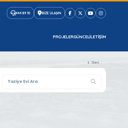
444 89 10
BİZE ULAŞIN
PROJELER
GÜNCEL
ILETIŞIM
Geri