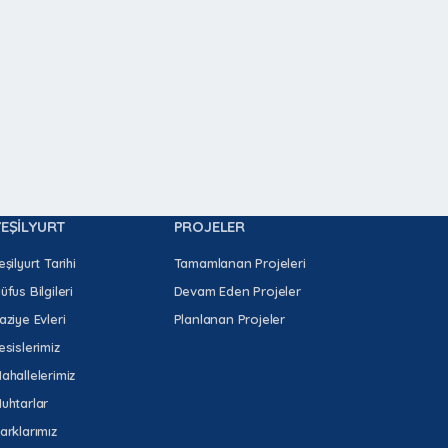
YEŞİLYURT
PROJELER
eşilyurt Tarihi
Tamamlanan Projeleri
üfus Bilgileri
Devam Eden Projeler
aziye Evleri
Planlanan Projeler
esislerimiz
ahallelerimiz
uhtarlar
arklarımız