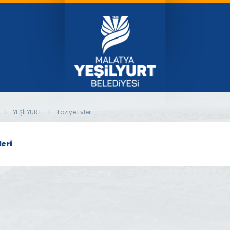
YEŞİLYURT
Taziye Evleri
leri