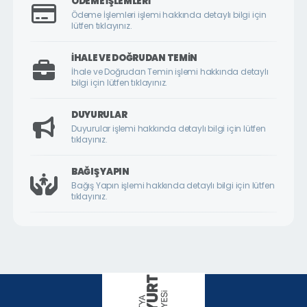
ÖDEME İŞLEMLERI
ÇİLESİZ MAHALLESİ
Ödeme İşlemleri işlemi hakkında detaylı bilgi için
lütfen tıklayınız.
ÇUKURDERE MAHALLESİ
CUMHURİYET MAHALLESİ
İHALE VE DOĞRUDAN TEMIN
İhale ve Doğrudan Temin işlemi hakkında detaylı
CUMHURİYET ÖRNEK KÖY MAHALLESİ
bilgi için lütfen tıklayınız.
DİLEK MAHALLESİ
DUYURULAR
DURANLAR MAHALLESİ
Duyurular işlemi hakkında detaylı bilgi için lütfen
tıklayınız.
DURULDU MAHALLESİ
FATİH MAHALLESİ
BAĞIŞ YAPIN
Bağış Yapın işlemi hakkında detaylı bilgi için lütfen
GAZİ MAHALLESİ
tıklayınız.
GEDİK MAHALLESİ
GÖKTARLA MAHALLESİ
GÖZENE MAHALLESİ
GÜNDÜZBEY MAHALLESİ
HAMİDİYE MAHALLESİ