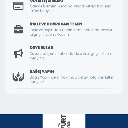
ÖDEME İŞLEMLERI
ÇİLESİZ MAHALLESİ
Ödeme İşlemleri işlemi hakkında detaylı bilgi için
lütfen tıklayınız.
ÇUKURDERE MAHALLESİ
CUMHURİYET MAHALLESİ
İHALE VE DOĞRUDAN TEMIN
İhale ve Doğrudan Temin işlemi hakkında detaylı
CUMHURİYET ÖRNEK KÖY MAHALLESİ
bilgi için lütfen tıklayınız.
DİLEK MAHALLESİ
DUYURULAR
DURANLAR MAHALLESİ
Duyurular işlemi hakkında detaylı bilgi için lütfen
tıklayınız.
DURULDU MAHALLESİ
FATİH MAHALLESİ
BAĞIŞ YAPIN
Bağış Yapın işlemi hakkında detaylı bilgi için lütfen
GAZİ MAHALLESİ
tıklayınız.
GEDİK MAHALLESİ
GÖKTARLA MAHALLESİ
GÖZENE MAHALLESİ
GÜNDÜZBEY MAHALLESİ
HAMİDİYE MAHALLESİ