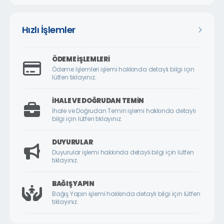
ÇARMUZU MAHALLESİ
ÇAVUŞOĞLU MAHALLESİ
Hızlı İşlemler
CEMALGÜRSEL MAHALLESİ
CEVATPAŞA MAHALLESİ
ÖDEME İŞLEMLERI
ÇİLESİZ MAHALLESİ
Ödeme İşlemleri işlemi hakkında detaylı bilgi için
lütfen tıklayınız.
ÇUKURDERE MAHALLESİ
CUMHURİYET MAHALLESİ
İHALE VE DOĞRUDAN TEMIN
İhale ve Doğrudan Temin işlemi hakkında detaylı
CUMHURİYET ÖRNEK KÖY MAHALLESİ
bilgi için lütfen tıklayınız.
DİLEK MAHALLESİ
DUYURULAR
DURANLAR MAHALLESİ
Duyurular işlemi hakkında detaylı bilgi için lütfen
tıklayınız.
DURULDU MAHALLESİ
FATİH MAHALLESİ
BAĞIŞ YAPIN
Bağış Yapın işlemi hakkında detaylı bilgi için lütfen
GAZİ MAHALLESİ
tıklayınız.
GEDİK MAHALLESİ