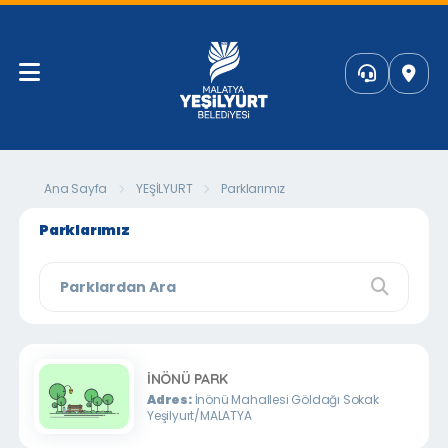
Ana Sayfa
YEŞİLYURT
Parklarımız
Parklarımız
İNÖNÜ PARK
Adres:
İnönü Mahallesi Göldağı Sokak
Yeşilyurt/MALATYA