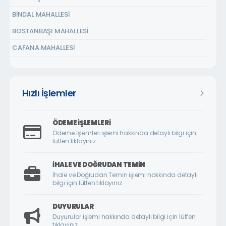
BİNDAL MAHALLESİ
BOSTANBAŞI MAHALLESİ
CAFANA MAHALLESİ
ÇARMUZU MAHALLESİ
ÇAVUŞOĞLU MAHALLESİ
Hızlı İşlemler
CEMALGÜRSEL MAHALLESİ
CEVATPAŞA MAHALLESİ
ÖDEME İŞLEMLERI
ÇİLESİZ MAHALLESİ
Ödeme İşlemleri işlemi hakkında detaylı bilgi için
lütfen tıklayınız.
ÇUKURDERE MAHALLESİ
CUMHURİYET MAHALLESİ
İHALE VE DOĞRUDAN TEMIN
İhale ve Doğrudan Temin işlemi hakkında detaylı
CUMHURİYET ÖRNEK KÖY MAHALLESİ
bilgi için lütfen tıklayınız.
DİLEK MAHALLESİ
DUYURULAR
DURANLAR MAHALLESİ
Duyurular işlemi hakkında detaylı bilgi için lütfen
tıklayınız.