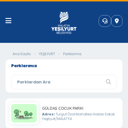
Ana Sayfa
YEŞİLYURT
Parklarımız
Parklarımız
GÜLDAŞ ÇOCUK PARKI
Adres:
Turgut Özal Mahallesi Halide Sokak
Yeşilyurt/MALATYA