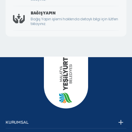
DURULDU MAHALLESİ
FATİH MAHALLESİ
BAĞIŞ YAPIN
Bağış Yapın işlemi hakkında detaylı bilgi için lütfen
GAZİ MAHALLESİ
tıklayınız.
GEDİK MAHALLESİ
GÖKTARLA MAHALLESİ
GÖZENE MAHALLESİ
GÜNDÜZBEY MAHALLESİ
HAMİDİYE MAHALLESİ
HIROĞLU MAHALLESİ
HOCA AHMET YESEVİ MAHALLESİ
HORATA MAHALLESİ
İKİZCE MAHALLESİ
İLYAS MAHALLESİ
KURUMSAL
İNÖNÜ MAHALLESİ