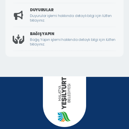
DİLEK MAHALLESİ
DUYURULAR
DURANLAR MAHALLESİ
Duyurular işlemi hakkında detaylı bilgi için lütfen
tıklayınız.
DURULDU MAHALLESİ
FATİH MAHALLESİ
BAĞIŞ YAPIN
Bağış Yapın işlemi hakkında detaylı bilgi için lütfen
GAZİ MAHALLESİ
tıklayınız.
GEDİK MAHALLESİ
GÖKTARLA MAHALLESİ
GÖZENE MAHALLESİ
GÜNDÜZBEY MAHALLESİ
HAMİDİYE MAHALLESİ
HIROĞLU MAHALLESİ
HOCA AHMET YESEVİ MAHALLESİ
HORATA MAHALLESİ
İKİZCE MAHALLESİ