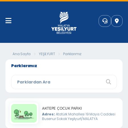
Ana Sayfa
YEŞİLYURT
Parklarımız
Parklarımız
AKTEPE ÇOCUK PARKI
Adres:
Atatürk Mahallesi 19 Mayıs Caddesi
Busenur Sokak Yeşilyurt/MALATYA