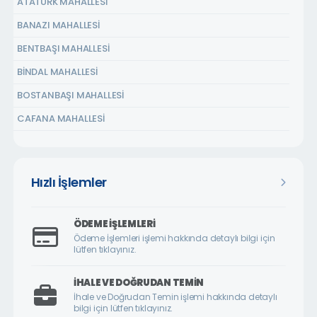
ATATÜRK MAHALLESİ
BANAZI MAHALLESİ
BENTBAŞI MAHALLESİ
BİNDAL MAHALLESİ
BOSTANBAŞI MAHALLESİ
CAFANA MAHALLESİ
ÇARMUZU MAHALLESİ
ÇAVUŞOĞLU MAHALLESİ
Hızlı İşlemler
CEMALGÜRSEL MAHALLESİ
CEVATPAŞA MAHALLESİ
ÖDEME İŞLEMLERI
ÇİLESİZ MAHALLESİ
Ödeme İşlemleri işlemi hakkında detaylı bilgi için
lütfen tıklayınız.
ÇUKURDERE MAHALLESİ
CUMHURİYET MAHALLESİ
İHALE VE DOĞRUDAN TEMIN
İhale ve Doğrudan Temin işlemi hakkında detaylı
CUMHURİYET ÖRNEK KÖY MAHALLESİ
bilgi için lütfen tıklayınız.