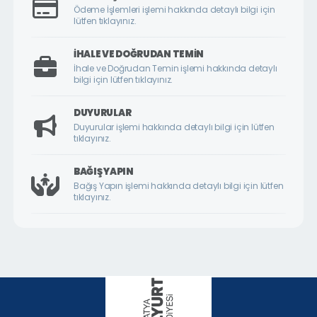
ÇİLESİZ MAHALLESİ
Ödeme İşlemleri işlemi hakkında detaylı bilgi için
lütfen tıklayınız.
ÇUKURDERE MAHALLESİ
CUMHURİYET MAHALLESİ
İHALE VE DOĞRUDAN TEMIN
İhale ve Doğrudan Temin işlemi hakkında detaylı
CUMHURİYET ÖRNEK KÖY MAHALLESİ
bilgi için lütfen tıklayınız.
DİLEK MAHALLESİ
DUYURULAR
DURANLAR MAHALLESİ
Duyurular işlemi hakkında detaylı bilgi için lütfen
tıklayınız.
DURULDU MAHALLESİ
FATİH MAHALLESİ
BAĞIŞ YAPIN
Bağış Yapın işlemi hakkında detaylı bilgi için lütfen
GAZİ MAHALLESİ
tıklayınız.
GEDİK MAHALLESİ
GÖKTARLA MAHALLESİ
GÖZENE MAHALLESİ
GÜNDÜZBEY MAHALLESİ
HAMİDİYE MAHALLESİ