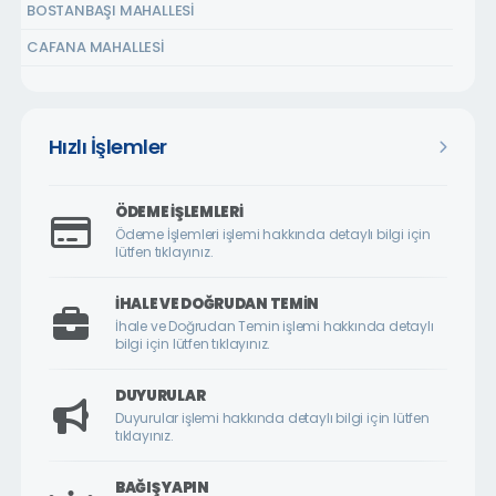
BOSTANBAŞI MAHALLESİ
CAFANA MAHALLESİ
ÇARMUZU MAHALLESİ
ÇAVUŞOĞLU MAHALLESİ
Hızlı İşlemler
CEMALGÜRSEL MAHALLESİ
CEVATPAŞA MAHALLESİ
ÖDEME İŞLEMLERI
ÇİLESİZ MAHALLESİ
Ödeme İşlemleri işlemi hakkında detaylı bilgi için
lütfen tıklayınız.
ÇUKURDERE MAHALLESİ
CUMHURİYET MAHALLESİ
İHALE VE DOĞRUDAN TEMIN
İhale ve Doğrudan Temin işlemi hakkında detaylı
CUMHURİYET ÖRNEK KÖY MAHALLESİ
bilgi için lütfen tıklayınız.
DİLEK MAHALLESİ
DUYURULAR
DURANLAR MAHALLESİ
Duyurular işlemi hakkında detaylı bilgi için lütfen
tıklayınız.
DURULDU MAHALLESİ
FATİH MAHALLESİ
BAĞIŞ YAPIN