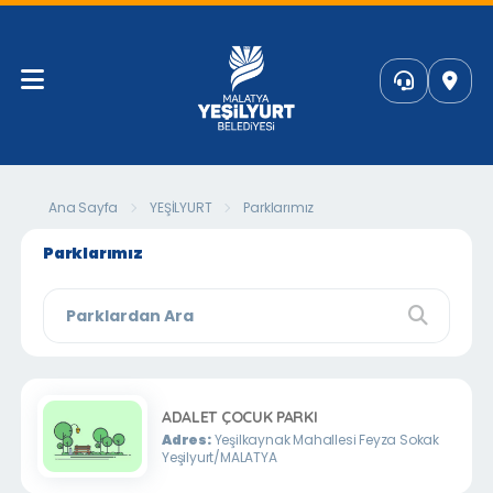
Ana Sayfa
YEŞİLYURT
Parklarımız
Parklarımız
ADALET ÇOCUK PARKI
Adres:
Yeşilkaynak Mahallesi Feyza Sokak
Yeşilyurt/MALATYA