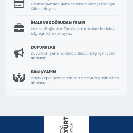
ÇİLESİZ MAHALLESİ
Ödeme İşlemleri işlemi hakkında detaylı bilgi için
lütfen tıklayınız.
ÇUKURDERE MAHALLESİ
CUMHURİYET MAHALLESİ
İHALE VE DOĞRUDAN TEMIN
İhale ve Doğrudan Temin işlemi hakkında detaylı
CUMHURİYET ÖRNEK KÖY MAHALLESİ
bilgi için lütfen tıklayınız.
DİLEK MAHALLESİ
DUYURULAR
DURANLAR MAHALLESİ
Duyurular işlemi hakkında detaylı bilgi için lütfen
tıklayınız.
DURULDU MAHALLESİ
FATİH MAHALLESİ
BAĞIŞ YAPIN
Bağış Yapın işlemi hakkında detaylı bilgi için lütfen
GAZİ MAHALLESİ
tıklayınız.
GEDİK MAHALLESİ
GÖKTARLA MAHALLESİ
GÖZENE MAHALLESİ
GÜNDÜZBEY MAHALLESİ
HAMİDİYE MAHALLESİ