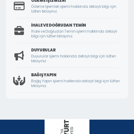
ÖDEME İŞLEMLERI
ÇİLESİZ MAHALLESİ
Ödeme İşlemleri işlemi hakkında detaylı bilgi için
lütfen tıklayınız.
ÇUKURDERE MAHALLESİ
CUMHURİYET MAHALLESİ
İHALE VE DOĞRUDAN TEMIN
İhale ve Doğrudan Temin işlemi hakkında detaylı
CUMHURİYET ÖRNEK KÖY MAHALLESİ
bilgi için lütfen tıklayınız.
DİLEK MAHALLESİ
DUYURULAR
DURANLAR MAHALLESİ
Duyurular işlemi hakkında detaylı bilgi için lütfen
tıklayınız.
DURULDU MAHALLESİ
FATİH MAHALLESİ
BAĞIŞ YAPIN
Bağış Yapın işlemi hakkında detaylı bilgi için lütfen
GAZİ MAHALLESİ
tıklayınız.
GEDİK MAHALLESİ
GÖKTARLA MAHALLESİ
GÖZENE MAHALLESİ
GÜNDÜZBEY MAHALLESİ
HAMİDİYE MAHALLESİ