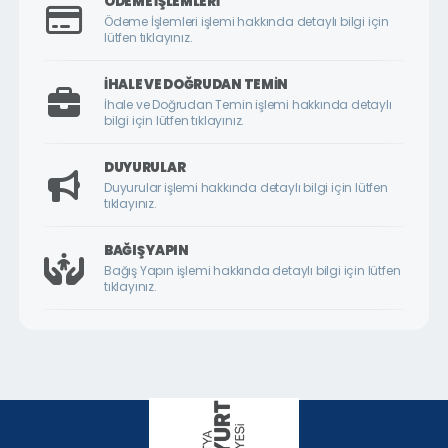
ÖDEME İŞLEMLERI
ÇİLESİZ MAHALLESİ
Ödeme İşlemleri işlemi hakkında detaylı bilgi için
lütfen tıklayınız.
ÇUKURDERE MAHALLESİ
CUMHURİYET MAHALLESİ
İHALE VE DOĞRUDAN TEMIN
İhale ve Doğrudan Temin işlemi hakkında detaylı
CUMHURİYET ÖRNEK KÖY MAHALLESİ
bilgi için lütfen tıklayınız.
DİLEK MAHALLESİ
DUYURULAR
DURANLAR MAHALLESİ
Duyurular işlemi hakkında detaylı bilgi için lütfen
tıklayınız.
DURULDU MAHALLESİ
FATİH MAHALLESİ
BAĞIŞ YAPIN
Bağış Yapın işlemi hakkında detaylı bilgi için lütfen
GAZİ MAHALLESİ
tıklayınız.
GEDİK MAHALLESİ
GÖKTARLA MAHALLESİ
GÖZENE MAHALLESİ
GÜNDÜZBEY MAHALLESİ
HAMİDİYE MAHALLESİ