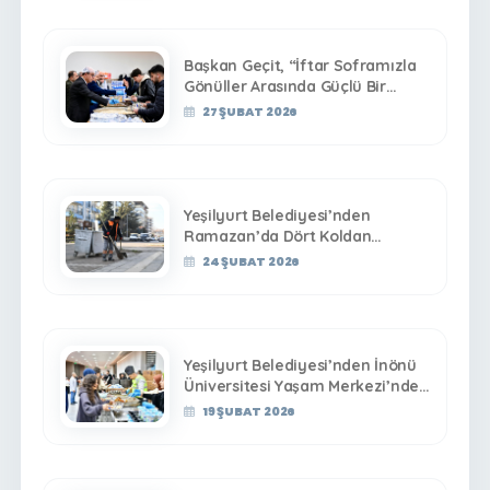
Başkan Geçit, “İftar Soframızla
Gönüller Arasında Güçlü Bir
Köprü Kuruyoruz”
27 ŞUBAT 2026
Yeşilyurt Belediyesi’nden
Ramazan’da Dört Koldan
Temizlik Seferberliği!
24 ŞUBAT 2026
Yeşilyurt Belediyesi’nden İnönü
Üniversitesi Yaşam Merkezi’nde
Gönül Sofrası!
19 ŞUBAT 2026