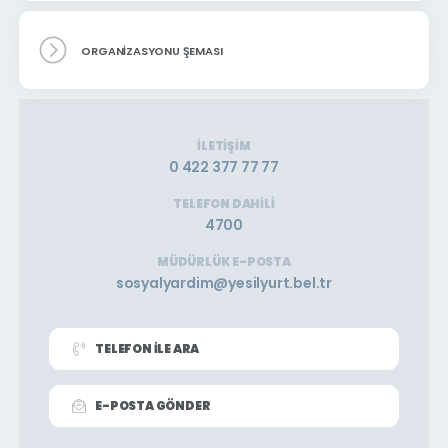
ORGANIZASYONU ŞEMASI
İLETIŞIM
0 422 377 77 77
TELEFON DAHILI
4700
MÜDÜRLÜK E-POSTA
sosyalyardim@yesilyurt.bel.tr
TELEFON İLE ARA
E-POSTA GÖNDER