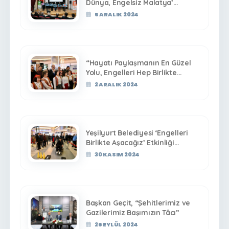
Dünya, Engelsiz Malatya’
Programı Renkli Anlara Sahne
5 ARALIK 2024
Oldu
“Hayatı Paylaşmanın En Güzel
Yolu, Engelleri Hep Birlikte
Aşmaktır”
2 ARALIK 2024
Yeşilyurt Belediyesi ‘Engelleri
Birlikte Aşacağız’ Etkinliği
Düzenledi
30 KASIM 2024
Başkan Geçit, “Şehitlerimiz ve
Gazilerimiz Başımızın Tâcı”
26 EYLÜL 2024