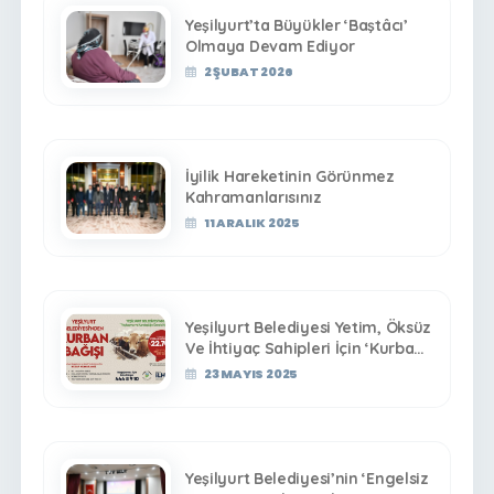
Yeşilyurt’ta Büyükler ‘Baştâcı’
Olmaya Devam Ediyor
2 ŞUBAT 2026
İyilik Hareketinin Görünmez
Kahramanlarısınız
11 ARALIK 2025
Yeşilyurt Belediyesi Yetim, Öksüz
Ve İhtiyaç Sahipleri İçin ‘Kurban
Bağış’ Hizmetini Başlattı
23 MAYIS 2025
Yeşilyurt Belediyesi’nin ‘Engelsiz