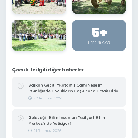
5
+
HEPSINI GÖR
Çocuk ile ilgili diğer haberler
Başkan Geçit, “Rotamız Cami Neşesi”
Etkinliğinde Çocukların Coşkusuna Ortak Oldu
22 Temmuz 2026
Geleceğin Bilim İnsanları Yeşilyurt Bilim
Merkezi'nde Yetişiyor!
21 Temmuz 2026