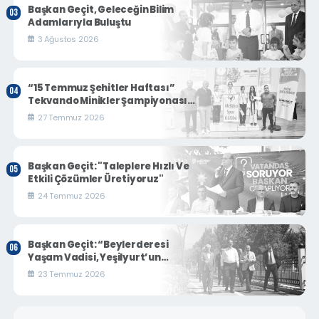
Başkan Geçit, Geleceğin Bilim
Adamlarıyla Buluştu
3 Ağustos 2026
“15 Temmuz Şehitler Haftası”
Tekvando Minikler Şampiyonası
Nefes Kesti
27 Temmuz 2026
Başkan Geçit: "Taleplere Hızlı Ve
Etkili Çözümler Üretiyoruz"
24 Temmuz 2026
Başkan Geçit: “Beylerderesi
Yaşam Vadisi, Yeşilyurt’un
Turizm Ve Sosyal Yaşamına Yeni
23 Temmuz 2026
Bir Soluk Getirecek”