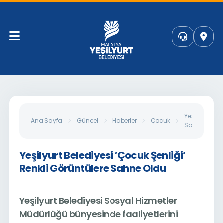
Yeşilyurt Bele
Ana Sayfa
Güncel
Haberler
Çocuk
Sahne Oldu
Yeşilyurt Belediyesi ‘Çocuk Şenliği’
Renkli Görüntülere Sahne Oldu
Yeşilyurt Belediyesi Sosyal Hizmetler
Müdürlüğü bünyesinde faaliyetlerini