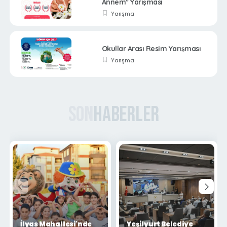
Annem" Yarışması
Yarışma
Okullar Arası Resim Yarışması
Yarışma
Son
Haberler
İlyas Mahallesi'nde
Yeşilyurt Belediye