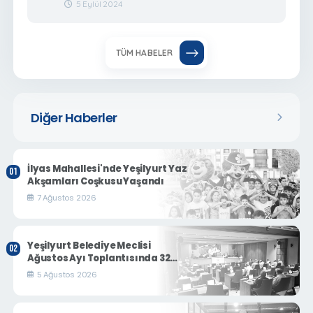
5 Eylül 2024
TÜM HABELER
Diğer Haberler
İlyas Mahallesi'nde Yeşilyurt Yaz
Akşamları Coşkusu Yaşandı
7 Ağustos 2026
Yeşilyurt Belediye Meclisi
Ağustos Ayı Toplantısında 32
Gündem Maddesi Karara
5 Ağustos 2026
Bağlandı