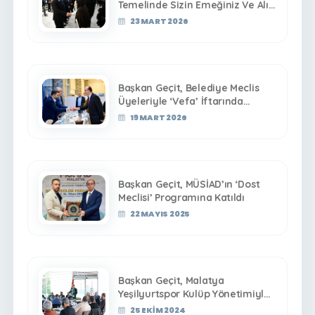
Temelinde Sizin Emeğiniz Ve Alın
Teriniz Var”
23 MART 2026
Başkan Geçit, Belediye Meclis
Üyeleriyle ‘Vefa’ İftarında
Buluştu
19 MART 2026
Başkan Geçit, MÜSİAD’ın ‘Dost
Meclisi’ Programına Katıldı
22 MAYIS 2025
Başkan Geçit, Malatya
Yeşilyurtspor Kulüp Yönetimiyle
Birlikte Basın Mensuplarıyla
25 EKIM 2024