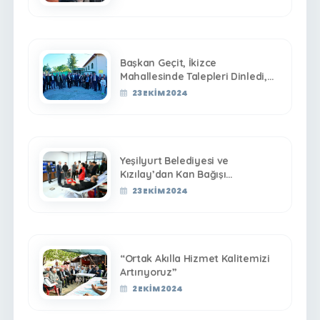
Buluştu
Başkan Geçit, İkizce
Mahallesinde Talepleri Dinledi,
Çözüm Yollarını Ele Aldı
23 EKIM 2024
Yeşilyurt Belediyesi ve
Kızılay’dan Kan Bağışı
Kampanyası
23 EKIM 2024
“Ortak Akılla Hizmet Kalitemizi
Artırıyoruz”
2 EKIM 2024