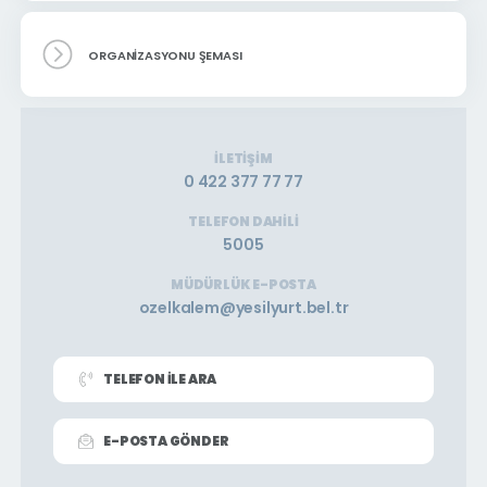
ORGANIZASYONU ŞEMASI
İLETIŞIM
0 422 377 77 77
TELEFON DAHILI
5005
MÜDÜRLÜK E-POSTA
ozelkalem@yesilyurt.bel.tr
TELEFON İLE ARA
E-POSTA GÖNDER