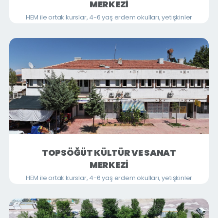
MERKEZİ
HEM ile ortak kurslar, 4-6 yaş erdem okulları, yetişkinler
ve çocuklara yönelik Kur'an Kursları ve okula destek
eğitimleri verilmektedir.
TOPSÖĞÜT KÜLTÜR VE SANAT
MERKEZİ
HEM ile ortak kurslar, 4-6 yaş erdem okulları, yetişkinler
ve çocuklara yönelik Kur'an Kursları ve okula destek
eğitimleri verilmektedir.