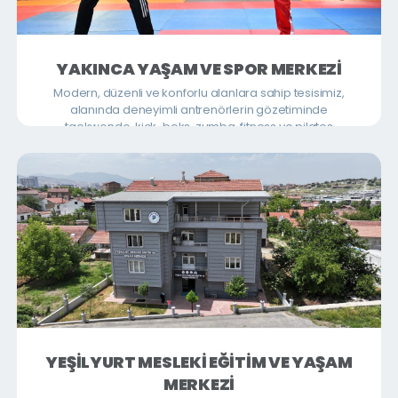
YAKINCA YAŞAM VE SPOR MERKEZİ
Modern, düzenli ve konforlu alanlara sahip tesisimiz,
alanında deneyimli antrenörlerin gözetiminde
taekwondo, kick-boks, zumba, fitness ve pilates
eğitimleri verilmektedir.
YEŞİLYURT MESLEKİ EĞİTİM VE YAŞAM
MERKEZİ