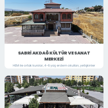
SABRİ AKDAĞ KÜLTÜR VE SANAT
MERKEZİ
HEM ile ortak kurslar, 4-6 yaş erdem okulları, yetişkinler
ve çocuklara yönelik Kur'an Kursları ve okula destek
eğitimleri verilmektedir.