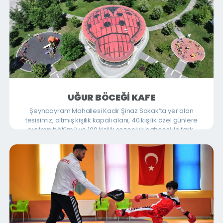
UĞUR BÖCEĞİ KAFE
Şeyhbayram Mahallesi Kadir Şinaz Sokak’ta yer alan
tesisimiz, altmış kişilik kapalı alanı, 40 kişilik özel günlere
ayrılmış bölümü ve 100 kişilik sezonluk bahçesi ile farklı
ihtiyaçlara göre şekillenen bir yapıya sahiptir. Burada
ön planda olan şey; sade ama keyifli anlardır. Çay,
kahve ve meşrubat eşliğinde, günlük taze pastalar ve
kuruyemiş çeşitleriyle şehrin gürültüsünden uzak güzel
bir lokasyonda vatandaşlarımıza hizmet vermektedir.