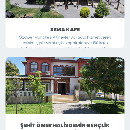
SEMA KAFE
Özalper Mahallesi Altınevler Sokak’ta hizmet veren
tesisimiz, yüz yirmi kişilik kapalı alanı ve 150 kişilik
bahçesi ile hem gruplara hem de daha sakin bir
ortamda vakit geçirmek isteyenlere uygun bir ortam
sunmaktadır. Kahve ve kafe ürünlerinin yanı sıra, fast
food menüleriyle de pratik ve doyurucu seçenekler ile
hizmet vermektedir.
ŞEHİT ÖMER HALİSDEMİR GENÇLİK