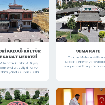
BRİ AKDAĞ KÜLTÜR
SEMA KAFE
E SANAT MERKEZİ
Özalper Mahallesi Altınev
Sokak’ta hizmet veren tesis
 ile ortak kurslar, 4-6 yaş
yüz yirmi kişilik kapalı alanı 
em okulları, yetişkinler ve
kişilik bahçesi ile hem gru
klara yönelik Kur'an Kursları
hem de daha sakin bir or
e okula destek eğitimleri
vakit geçirmek isteyenlere
verilmektedir.
bir ortam sunmaktadır. Kah
kafe ürünlerinin yanı sıra, fa
menüleriyle de pratik v
doyurucu seçenekler ile h
vermektedir.