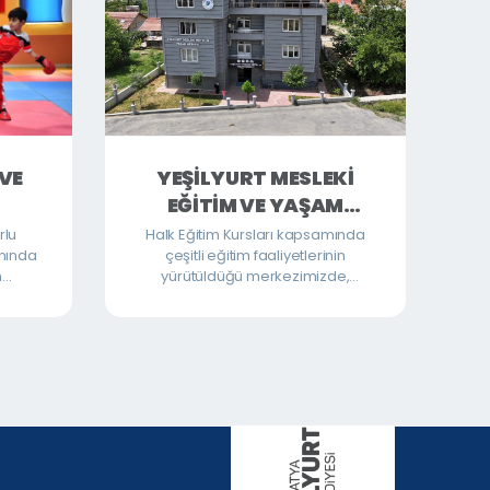
VE
YEŞİLYURT MESLEKİ
EĞİTİM VE YAŞAM
MERKEZİ
rlu
Halk Eğitim Kursları kapsamında
anında
çeşitli eğitim faaliyetlerinin
n
yürütüldüğü merkezimizde,
ick-
Yeşilyurt İlçe Müftülüğü ile iş birliği
ates
içerisinde 4-6 yaş erdem okulu,
.
yetişkin Kur’an kursları ve eğitime
destek programları
düzenlenmektedir. Ayrıca aşçılık
ve kuaförlük gibi mesleki eğitim
kurslarıyla vatandaşlarımızın hem
kişisel gelişimlerine hem de
mesleki becerilerine katkı
sağlanmaktadır. Merkezimiz,