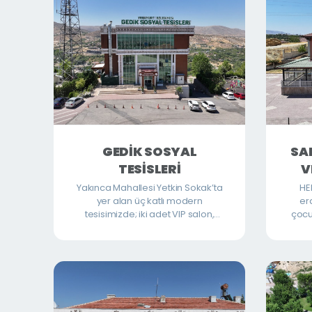
GEDİK SOSYAL
SA
TESİSLERİ
V
Yakınca Mahallesi Yetkin Sokak’ta
HEM
yer alan üç katlı modern
erd
tesisimizde; iki adet VIP salon,
çocu
özel davetler, iş toplantıları ve
v
ayrıcalıklı organizasyonlar için
hizmet vermektedir. Yüz elli kişilik
geniş salon, toplantı ve toplu
organizasyonlar için ideal bir
ortam sunmaktadır. Yüz kişilik
restoran bölümümüz ise yemek