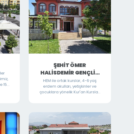
ŞEHİT ÖMER
HALİSDEMİR GENÇLİK
ler
imiz,
MERKEZİ
HEM ile ortak kurslar, 4-6 yaş
ve 150
erdem okulları, yetişkinler ve
plara
çocuklara yönelik Kur'an Kursları
tamda
ve okula destek eğitimleri
 uygun
verilmektedir.
ve ve
st food
e
izmet