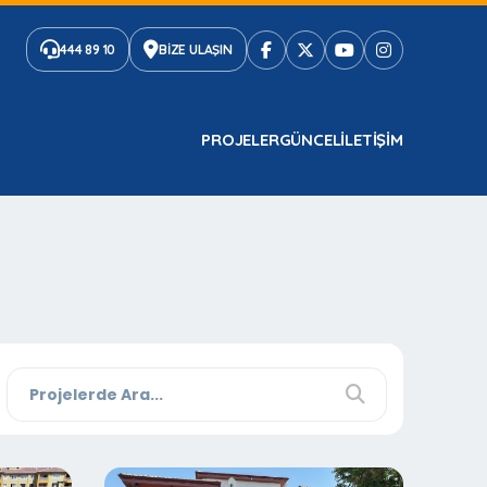
444 89 10
BİZE ULAŞIN
PROJELER
GÜNCEL
ILETIŞIM