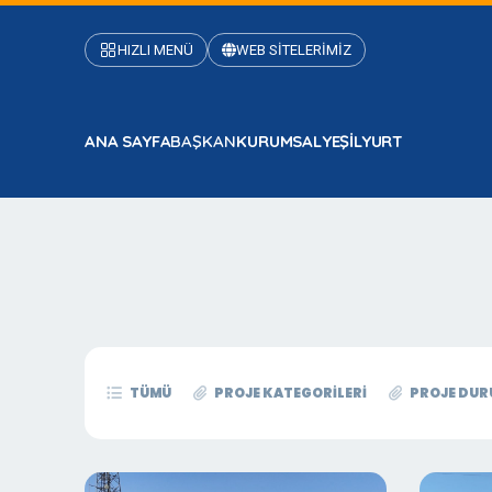
HIZLI MENÜ
WEB SİTELERİMİZ
ANA SAYFA
BAŞKAN
KURUMSAL
YEŞİLYURT
TÜMÜ
PROJE KATEGORILERI
PROJE DUR