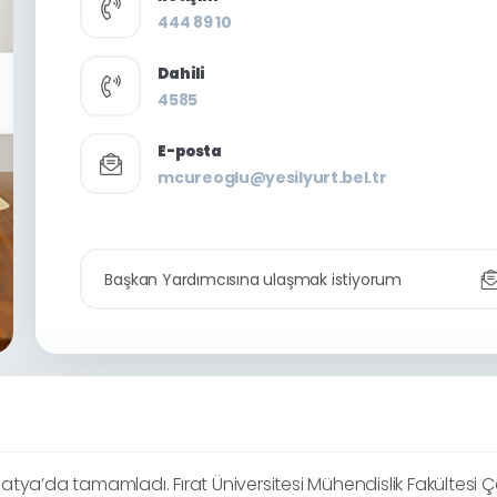
444 89 10
Dahili
4585
E-posta
mcureoglu@yesilyurt.bel.tr
Başkan Yardımcısına ulaşmak istiyorum
atya’da tamamladı. Fırat Üniversitesi Mühendislik Fakültesi 