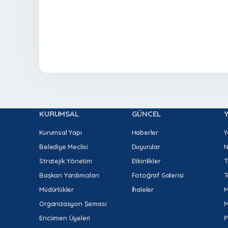
KURUMSAL
GÜNCEL
Kurumsal Yapı
Haberler
Y
Belediye Meclisi
Duyurular
N
Stratejik Yönetim
Etkinlikler
T
Başkan Yardımcıları
Fotoğraf Galerisi
T
Müdürlükler
İhaleler
M
Organizasyon Şeması
M
Encümen Üyeleri
P