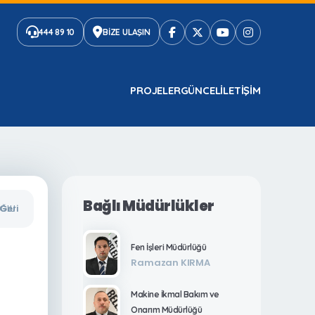
444 89 10
BİZE ULAŞIN
PROJELER
GÜNCEL
ILETIŞIM
Bağlı Müdürlükler
ĞLU
Geri
Fen İşleri Müdürlüğü
Ramazan KIRMA
Makine İkmal Bakım ve
Onarım Müdürlüğü