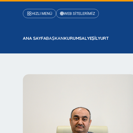
HIZLI MENÜ
WEB SİTELERİMİZ
ANA SAYFA
BAŞKAN
KURUMSAL
YEŞİLYURT