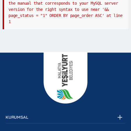
the manual that corresponds to your MySQL server
version for the right syntax to use near '&&
page_status = "1" ORDER BY page_order ASC' at line
1
KURUMSAL
Kurumsal Yapı