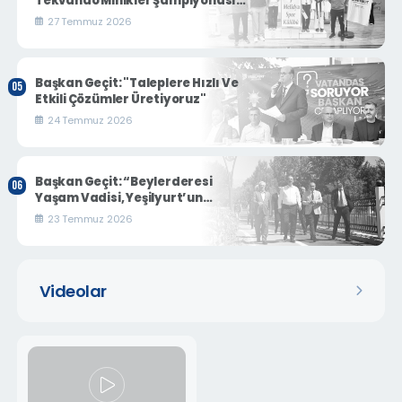
Tekvando Minikler Şampiyonası
Nefes Kesti
27 Temmuz 2026
Başkan Geçit: "Taleplere Hızlı Ve
Etkili Çözümler Üretiyoruz"
24 Temmuz 2026
Başkan Geçit: “Beylerderesi
Yaşam Vadisi, Yeşilyurt’un
Turizm Ve Sosyal Yaşamına Yeni
23 Temmuz 2026
Bir Soluk Getirecek”
Videolar