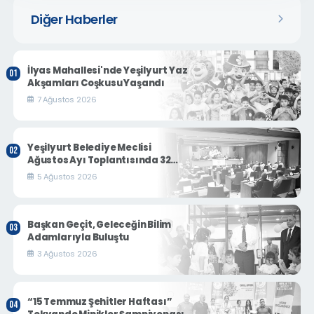
Diğer Haberler
İlyas Mahallesi'nde Yeşilyurt Yaz
Akşamları Coşkusu Yaşandı
7 Ağustos 2026
Yeşilyurt Belediye Meclisi
Ağustos Ayı Toplantısında 32
Gündem Maddesi Karara
5 Ağustos 2026
Bağlandı
Başkan Geçit, Geleceğin Bilim
Adamlarıyla Buluştu
3 Ağustos 2026
“15 Temmuz Şehitler Haftası”