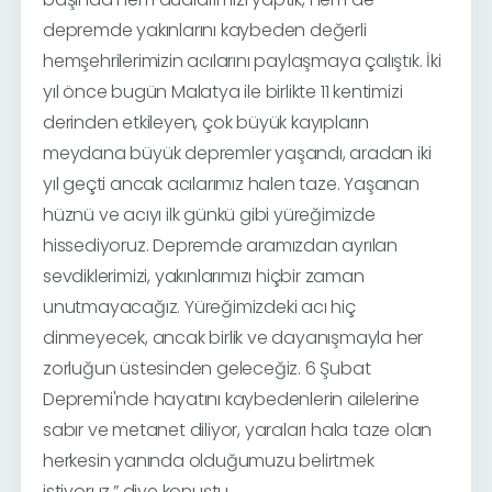
depremde yakınlarını kaybeden değerli
hemşehrilerimizin acılarını paylaşmaya çalıştık. İki
yıl önce bugün Malatya ile birlikte 11 kentimizi
derinden etkileyen, çok büyük kayıpların
meydana büyük depremler yaşandı, aradan iki
yıl geçti ancak acılarımız halen taze. Yaşanan
hüznü ve acıyı ilk günkü gibi yüreğimizde
hissediyoruz. Depremde aramızdan ayrılan
sevdiklerimizi, yakınlarımızı hiçbir zaman
unutmayacağız. Yüreğimizdeki acı hiç
dinmeyecek, ancak birlik ve dayanışmayla her
zorluğun üstesinden geleceğiz. 6 Şubat
Depremi'nde hayatını kaybedenlerin ailelerine
sabır ve metanet diliyor, yaraları hala taze olan
herkesin yanında olduğumuzu belirtmek
istiyoruz.” diye konuştu.