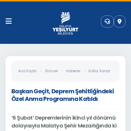
Başkan 
Ana Sayfa
Güncel
Haberler
Kültür Sanat
Program
Başkan Geçit, Deprem Şehitliğindeki
Özel Anma Programına Katıldı
‘6 Şubat’ Depremlerinin ikinci yıl dönümü
dolayısıyla Malatya Şehir Mezarlığında ki