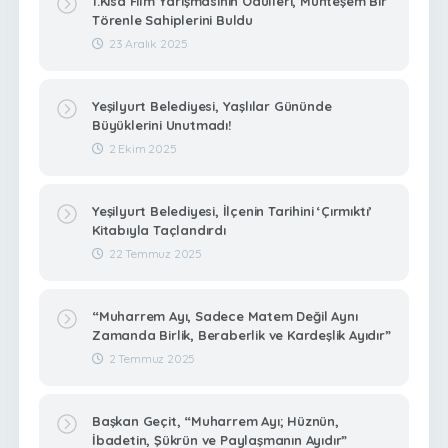
1.Kısa Film Yarışmasının Ödülleri, Muhteşem Bir
Törenle Sahiplerini Buldu
23 Aralık 2025
Yeşilyurt Belediyesi, Yaşlılar Gününde
Büyüklerini Unutmadı!
2 Ekim 2025
Yeşilyurt Belediyesi, İlçenin Tarihini ‘Çırmıktı’
Kitabıyla Taçlandırdı
22 Temmuz 2025
“Muharrem Ayı, Sadece Matem Değil Aynı
Zamanda Birlik, Beraberlik ve Kardeşlik Ayıdır”
2 Temmuz 2025
Başkan Geçit, “Muharrem Ayı; Hüznün,
İbadetin, Şükrün ve Paylaşmanın Ayıdır”