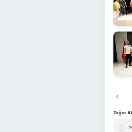
Diğer A
Y