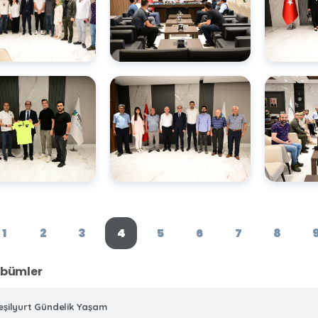
1
2
3
4
5
6
7
8
lbümler
eşilyurt Gündelik Yaşam