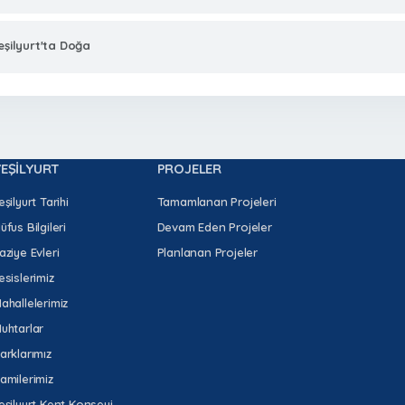
eşilyurt'ta Doğa
YEŞİLYURT
PROJELER
eşilyurt Tarihi
Tamamlanan Projeleri
üfus Bilgileri
Devam Eden Projeler
aziye Evleri
Planlanan Projeler
esislerimiz
ahallelerimiz
uhtarlar
arklarımız
amilerimiz
eşilyurt Kent Konseyi