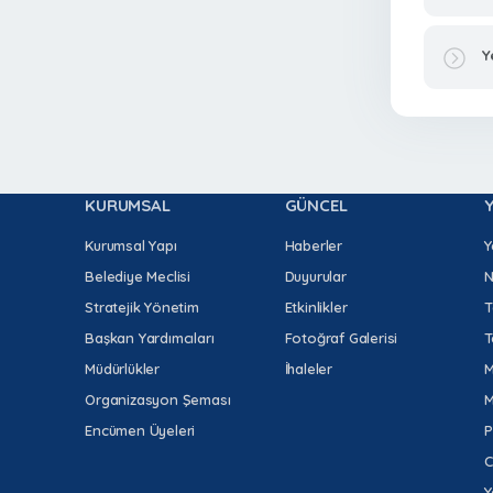
Y
KURUMSAL
GÜNCEL
Kurumsal Yapı
Haberler
Y
Belediye Meclisi
Duyurular
N
Stratejik Yönetim
Etkinlikler
T
Başkan Yardımcıları
Fotoğraf Galerisi
T
Müdürlükler
İhaleler
M
Organizasyon Şeması
M
Encümen Üyeleri
P
C
Y