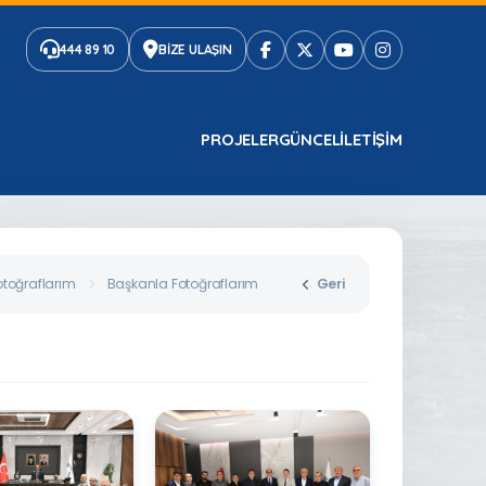
444 89 10
BİZE ULAŞIN
PROJELER
GÜNCEL
ILETIŞIM
toğraflarım
Başkanla Fotoğraflarım
Geri