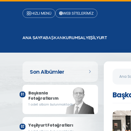
HIZLI MENÜ
WEB SİTELERİMİZ
ANA SAYFA
BAŞKAN
KURUMSAL
YEŞİLYURT
Son Albümler
Ana S
Başka
Başkanla
Fotoğraflarım
1 adet albüm bulunmaktadır.
Yeşilyurt Fotoğrafları