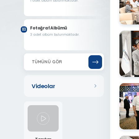
1 adet albüm bulunmaktadır.
Fotoğraf Albümü
3 adet albüm bulunmaktadır.
TÜMÜNÜ GÖR
Videolar