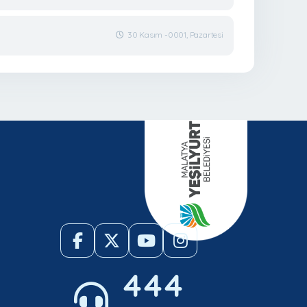
30 Kasım -0001, Pazartesi
444