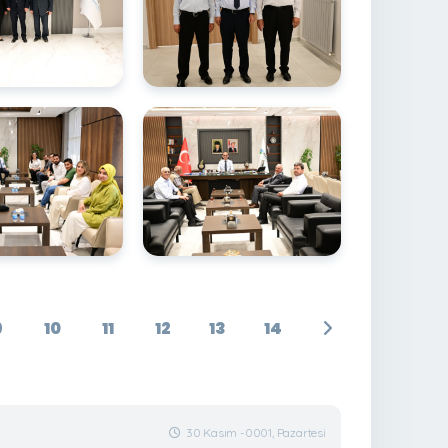
9
10
11
12
13
14
30 Kasım -0001, Pazartesi