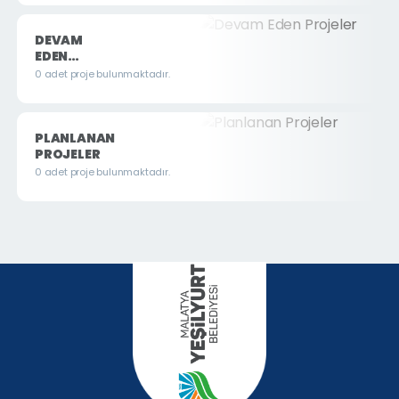
DEVAM
EDEN
PROJELER
0 adet proje bulunmaktadır.
PLANLANAN
PROJELER
0 adet proje bulunmaktadır.