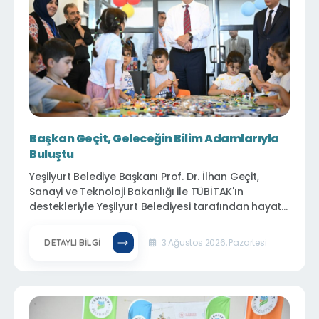
Başkan Geçit, Geleceğin Bilim Adamlarıyla
Buluştu
Yeşilyurt Belediye Başkanı Prof. Dr. İlhan Geçit,
Sanayi ve Teknoloji Bakanlığı ile TÜBİTAK'ın
destekleriyle Yeşilyurt Belediyesi tarafından hayata
geçirilen Yeşilyurt Bilim Merkezini ziyaret ederek,
bilim ve teknolojiye ilgi duyan geleceğin bilim
3 Ağustos 2026, Pazartesi
DETAYLI BILGI
adamlarıyla bir araya geldi.