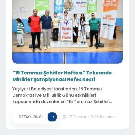
“15 Temmuz Şehitler Haftası” Tekvando
Minikler Şampiyonası Nefes Kesti
Yeşilyurt Belediyesi tarafından, 15 Temmuz
Demokrasi ve Milli Birlik Günü etkinlikleri
kapsamında düzenlenen “15 Temmuz Şehitler
Haftası Tekvando Minikler Şampiyonası”, geleceğin
sporcularını aynı çatı altında buluşturdu. Minik
27 Temmuz 2026, Pazartesi
DETAYLI BILGI
tekvandocuların kıyasıya mücadele ettiği
organizasyon, hem sporcuların performansları
hem de centilmence geçen karşılaşmalarıyla