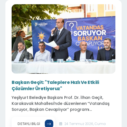
büyük beğeni topladı.
Başkan Geçit: "Taleplere Hızlı Ve Etkili
Çözümler Üretiyoruz"
Yeşilyurt Belediye Başkanı Prof. Dr. İlhan Geçit,
Karakavak Mahallesi'nde düzenlenen “Vatandaş
Soruyor, Başkan Cevaplıyor” programı
kapsamında vatandaşlarla bir araya gelerek,
mahalle sakinlerinin talep ve önerilerini yerinde
24 Temmuz 2026, Cuma
DETAYLI BILGI