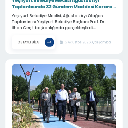
Yeşilyurt Belediye Meclisi Ağustos Ayı
Toplantısında 32 Gündem Maddesi Karara
Bağlandı
Yeşilyurt Belediye Meclisi, Ağustos Ayı Olağan
Toplantısını Yeşilyurt Belediye Başkanı Prof. Dr.
İlhan Geçit başkanlığında gerçekleştirdi.
Toplantıda, ilçenin yeniden inşa, ihya ve imar
sürecine katkı sunacak 32 gündem maddesi
5 Ağustos 2026, Çarşamba
DETAYLI BILGI
görüşülerek karara bağlandı.