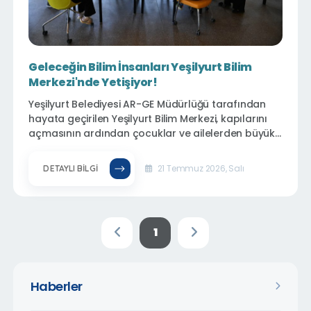
Geleceğin Bilim İnsanları Yeşilyurt Bilim
Merkezi'nde Yetişiyor!
Yeşilyurt Belediyesi AR-GE Müdürlüğü tarafından
hayata geçirilen Yeşilyurt Bilim Merkezi, kapılarını
açmasının ardından çocuklar ve ailelerden büyük
ilgi görüyor. Belediye Hizmet Binası önünde bulunan
Millet Bahçesi içerisindeki modern ve çok amaçlı
21 Temmuz 2026, Salı
DETAYLI BILGI
binada eğitim faaliyetlerine başlayan merkez, bilimi
eğlenceyle buluşturan uygulamalı eğitimleriyle
geleceğin bilim insanlarını yetiştirmeye hazırlanıyor.
1
Haberler