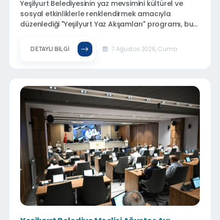
Yeşilyurt Belediyesinin yaz mevsimini kültürel ve
sosyal etkinliklerle renklendirmek amacıyla
düzenlediği "Yeşilyurt Yaz Akşamları" programı, bu
hafta İlyas Mahallesi'nde vatandaşlarla buluştu.
Her yaştan vatandaşın yoğun ilgi gösterdiği
7 Ağustos 2026, Cuma
DETAYLI BILGI
etkinliklerde renkli görüntüler yaşandı.