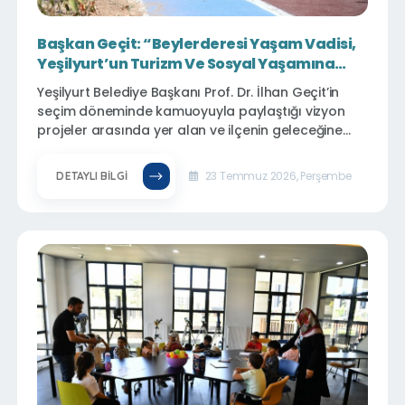
Başkan Geçit: “Beylerderesi Yaşam Vadisi,
Yeşilyurt’un Turizm Ve Sosyal Yaşamına
Yeni Bir Soluk Getirecek”
Yeşilyurt Belediye Başkanı Prof. Dr. İlhan Geçit’in
seçim döneminde kamuoyuyla paylaştığı vizyon
projeler arasında yer alan ve ilçenin geleceğine
yön verecek yatırımlardan biri olarak gösterilen
“Beylerderesi Yaşam Vadisi” Projesinde çalışmalar
23 Temmuz 2026, Perşembe
DETAYLI BILGI
planlanan takvim doğrultusunda aralıksız sürüyor.