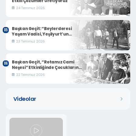
Etkili Çözümler Üretiyoruz"
24 Temmuz 2026
Başkan Geçit: “Beylerderesi
Yaşam Vadisi, Yeşilyurt’un
Turizm Ve Sosyal Yaşamına Yeni
23 Temmuz 2026
Bir Soluk Getirecek”
Başkan Geçit, “Rotamız Cami
Neşesi” Etkinliğinde Çocukların
Coşkusuna Ortak Oldu
22 Temmuz 2026
Videolar