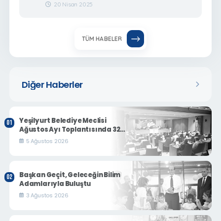
20 Nisan 2025
TÜM HABELER
Diğer Haberler
Yeşilyurt Belediye Meclisi
Ağustos Ayı Toplantısında 32
Gündem Maddesi Karara
5 Ağustos 2026
Bağlandı
Başkan Geçit, Geleceğin Bilim
Adamlarıyla Buluştu
3 Ağustos 2026