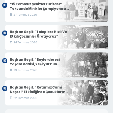
“15 Temmuz Şehitler Haftası”
Tekvando Minikler Şampiyonası
Nefes Kesti
27 Temmuz 2026
Başkan Geçit: "Taleplere Hızlı Ve
Etkili Çözümler Üretiyoruz"
24 Temmuz 2026
Başkan Geçit: “Beylerderesi
Yaşam Vadisi, Yeşilyurt’un
Turizm Ve Sosyal Yaşamına Yeni
23 Temmuz 2026
Bir Soluk Getirecek”
Başkan Geçit, “Rotamız Cami
Neşesi” Etkinliğinde Çocukların
Coşkusuna Ortak Oldu
22 Temmuz 2026