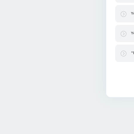
Y
Y
“