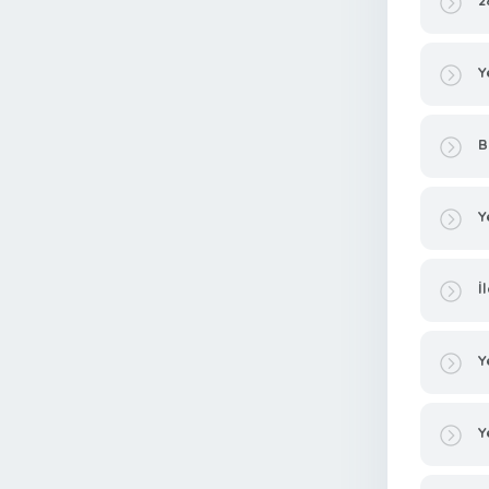
2
Y
B
Y
İ
Y
Y