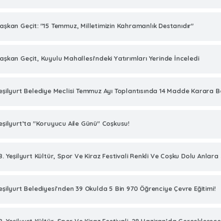
aşkan Geçit: "15 Temmuz, Milletimizin Kahramanlık Destanıdır"
aşkan Geçit, Kuyulu Mahallesi'ndeki Yatırımları Yerinde İnceledi
eşilyurt Belediye Meclisi Temmuz Ayı Toplantısında 14 Madde Karara B
eşilyurt’ta "Koruyucu Aile Günü" Coşkusu!
8. Yeşilyurt Kültür, Spor Ve Kiraz Festivali Renkli Ve Coşku Dolu Anlar
eşilyurt Belediyesi’nden 39 Okulda 5 Bin 970 Öğrenciye Çevre Eğitimi!