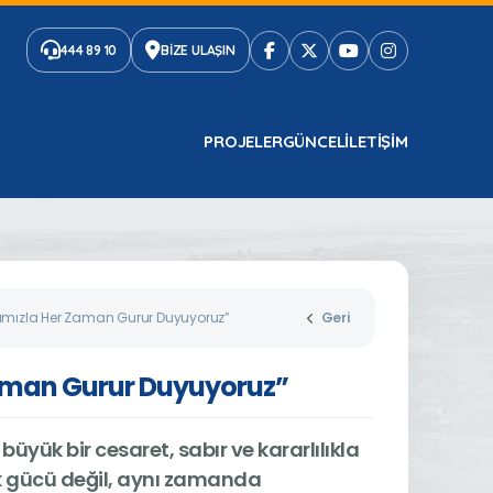
444 89 10
BİZE ULAŞIN
PROJELER
GÜNCEL
ILETIŞIM
atımızla Her Zaman Gurur Duyuyoruz”
Geri
Zaman Gurur Duyuyoruz”
 büyük bir cesaret, sabır ve kararlılıkla
ik gücü değil, aynı zamanda