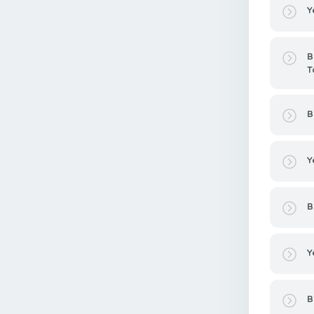
Y
B
T
B
Y
B
Y
B