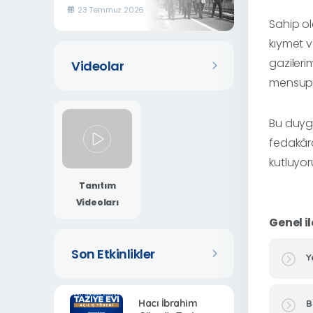
Vadisi, Yeşilyurt’un
23 Temmuz 2026
Turizm Ve Sosyal
Sahip ol
Yaşamına Yeni Bir
kıymet v
Soluk Getirecek”
gazileri
Videolar
mensupla
Bu duyg
fedakârc
kutluyor
Tanıtım
Videoları
Genel il
Son Etkinlikler
Y
Hacı İbrahim
B