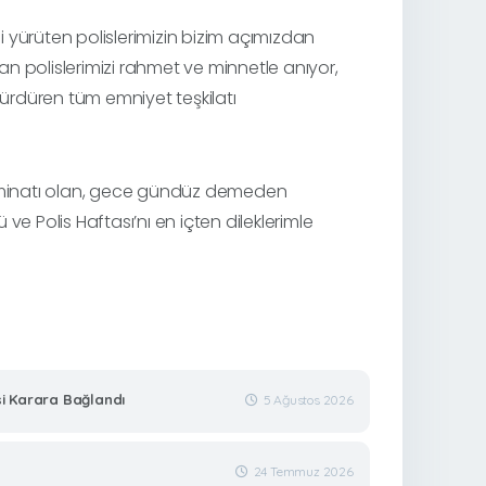
 yürüten polislerimizin bizim açımızdan
n polislerimizi rahmet ve minnetle anıyor,
sürdüren tüm emniyet teşkilatı
eminatı olan, gece gündüz demeden
e Polis Haftası’nı en içten dileklerimle
si Karara Bağlandı
5 Ağustos 2026
24 Temmuz 2026