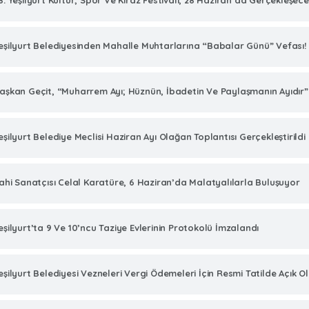
8. Yeşilyurt Kültür, Spor Ve Kiraz Festivali, 28 Haziran’da Gerçekleşec
eşilyurt Belediyesinden Mahalle Muhtarlarına “Babalar Günü” Vefası!
aşkan Geçit, “Muharrem Ayı; Hüznün, İbadetin Ve Paylaşmanın Ayıdır”
eşilyurt Belediye Meclisi Haziran Ayı Olağan Toplantısı Gerçekleştirildi
lahi Sanatçısı Celal Karatüre, 6 Haziran’da Malatyalılarla Buluşuyor
eşilyurt’ta 9 Ve 10’ncu Taziye Evlerinin Protokolü İmzalandı
eşilyurt Belediyesi Vezneleri Vergi Ödemeleri İçin Resmi Tatilde Açık O