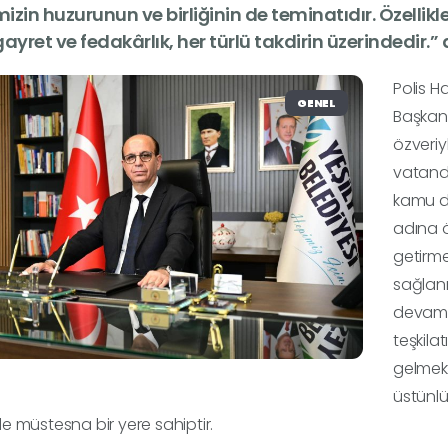
mizin huzurunun ve birliğinin de teminatıdır. Özellikle
ayret ve fedakârlık, her türlü takdirin üzerindedir.” 
Polis H
GENEL
Başkan
özveriy
vatanda
kamu d
adına ö
getirme
sağlanm
devamı 
teşkila
gelmekt
üstünlü
 müstesna bir yere sahiptir.