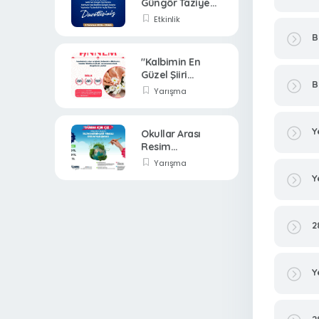
Güngör Taziye
Evi
Etkinlik
B
"Kalbimin En
Güzel Şiiri
B
Annem"
Yarışma
Yarışması
Y
Okullar Arası
Resim
Yarışması
Yarışma
Y
2
Y