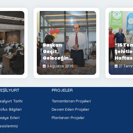
Başkan
“15 T
Geçit,
Şehitle
Geleceğin
Haftas
ı
Bilim
Tekva
26
3 Ağustos 2026
27 Tem
nda
Adamlarıyla
Minikl
Buluştu
Şampi
Nefes 
YEŞİLYURT
PROJELER
eşilyurt Tarihi
Tamamlanan Projeleri
üfus Bilgileri
Devam Eden Projeler
aziye Evleri
Planlanan Projeler
esislerimiz