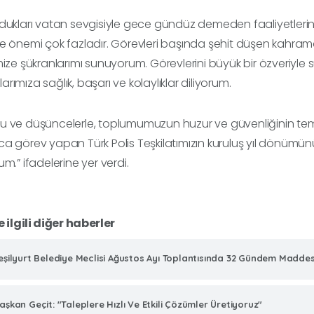
dukları vatan sevgisiyle gece gündüz demeden faaliyetlerini
e önemi çok fazladır. Görevleri başında şehit düşen kahrama
mize şükranlarımı sunuyorum. Görevlerini büyük bir özveriyle 
rımıza sağlık, başarı ve kolaylıklar diliyorum.
u ve düşüncelerle, toplumumuzun huzur ve güvenliğinin t
a görev yapan Türk Polis Teşkilatımızın kuruluş yıl dönümünü v
um.” ifadelerine yer verdi.
e ilgili diğer haberler
eşilyurt Belediye Meclisi Ağustos Ayı Toplantısında 32 Gündem Madde
aşkan Geçit: "Taleplere Hızlı Ve Etkili Çözümler Üretiyoruz"