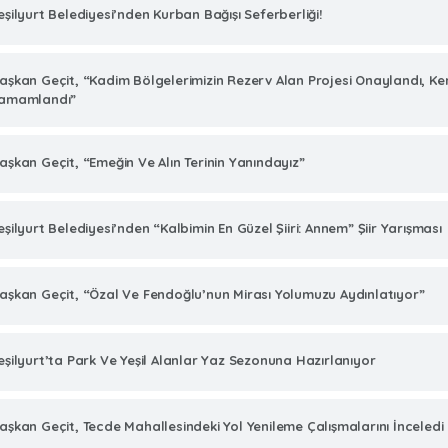
eşilyurt Belediyesi’nden Kurban Bağışı Seferberliği!
aşkan Geçit, “Kadim Bölgelerimizin Rezerv Alan Projesi Onaylandı, K
amamlandı”
aşkan Geçit, “Emeğin Ve Alın Terinin Yanındayız”
eşilyurt Belediyesi’nden “Kalbimin En Güzel Şiiri: Annem” Şiir Yarışması
aşkan Geçit, “Özal Ve Fendoğlu’nun Mirası Yolumuzu Aydınlatıyor”
eşilyurt’ta Park Ve Yeşil Alanlar Yaz Sezonuna Hazırlanıyor
aşkan Geçit, Tecde Mahallesindeki Yol Yenileme Çalışmalarını İnceledi