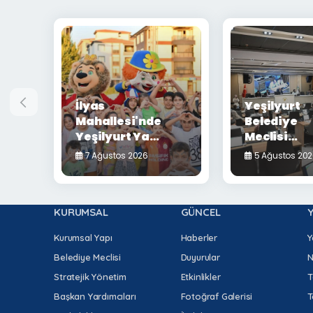
İlyas
Yeşilyurt
Mahallesi'nde
Belediye
Yeşilyurt Yaz
Meclisi
Akşamları
Ağustos Ay
7 Ağustos 2026
5 Ağustos 20
Coşkusu
Toplantısı
Yaşandı
32 Gündem
Maddesi
KURUMSAL
GÜNCEL
Karara
Bağlandı
Kurumsal Yapı
Haberler
Y
Belediye Meclisi
Duyurular
N
Stratejik Yönetim
Etkinlikler
T
Başkan Yardımcıları
Fotoğraf Galerisi
T