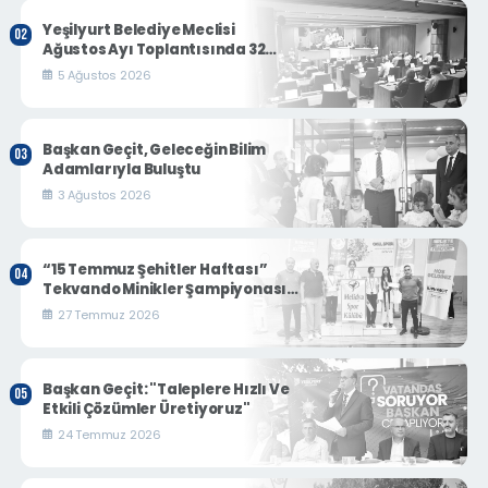
Yeşilyurt Belediye Meclisi
Ağustos Ayı Toplantısında 32
Gündem Maddesi Karara
5 Ağustos 2026
Bağlandı
Başkan Geçit, Geleceğin Bilim
Adamlarıyla Buluştu
3 Ağustos 2026
“15 Temmuz Şehitler Haftası”
Tekvando Minikler Şampiyonası
Nefes Kesti
27 Temmuz 2026
Başkan Geçit: "Taleplere Hızlı Ve
Etkili Çözümler Üretiyoruz"
24 Temmuz 2026