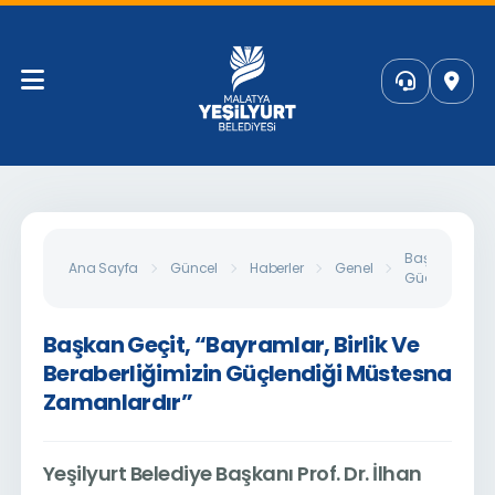
Başkan Geçit, 
Ana Sayfa
Güncel
Haberler
Genel
Güçlendiği M
Başkan Geçit, “Bayramlar, Birlik Ve
Beraberliğimizin Güçlendiği Müstesna
Zamanlardır”
Yeşilyurt Belediye Başkanı Prof. Dr. İlhan