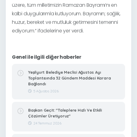
üzere, tüm milletimizin Ramazan Bayramı’nı en
kalbi duygularımla kutluyorum. Bayramın; sağlık,
huzur, bereket ve mutluluk getirmesini temenni
ediyorum.” ifadelerine yer verdi.
Genel ile ilgili diğer haberler
Yeşilyurt Belediye Meclisi Ağustos Ayı
Toplantısında 32 Gündem Maddesi Karara
Bağlandı
5 Ağustos 2026
Başkan Geçit: "Taleplere Hızlı Ve Etkili
Çözümler Üretiyoruz"
24 Temmuz 2026