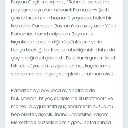
Başkan Geçit, mesajında; “ Rahmet, bereket ve
paylaşma ayı olan mübarek Ramazan-ı Şerif’i
geride bırakmanın hüznünü yaşarken, bizleri bir
kez daha Ramazan Bayramı’na kavuşturan Yüce
Rabbimize hamd ediyorum. Bayramlar,
kırgınlıkların sona erdiği, küskünlüklerin yerini
barışa bıraktığı, birlik ve beraberliğimizin daha da
güçlendiği özel günlerdir. Bu anlamlı günleri fırsat
bilerek; büyüklerimizi ziyaret etmeli, küçüklerimizi
sevindirmeli ve ihtiyaç sahiplerini unutmamalıyız.
Ramazan ayı boyunca aynı sofralarda
buluşmanın, ihtiyaç sahiplerine el uzatmanın ve
manevi duygularımızı güçlendirmenin huzurunu
hep birlikte yaşadık.
İnönü Üniversitesi Yaşam
Merkezi’nde düzenlediğimiz gönül sofralarında