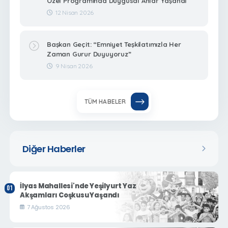
Özel Programında Duygusal Anlar Yaşandı
12 Nisan 2026
Başkan Geçit: “Emniyet Teşkilatımızla Her
Zaman Gurur Duyuyoruz”
9 Nisan 2026
TÜM HABELER
Diğer Haberler
İlyas Mahallesi'nde Yeşilyurt Yaz
Akşamları Coşkusu Yaşandı
7 Ağustos 2026