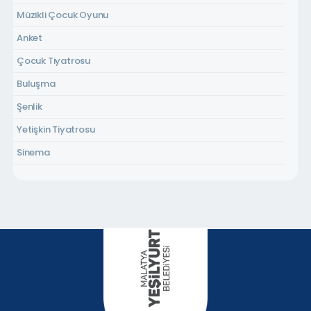
Müzikli Çocuk Oyunu
Anket
Çocuk Tiyatrosu
Buluşma
Şenlik
Yetişkin Tiyatrosu
Sinema
Konser
Çocuk Atölyesi
Şiir Dinletisi
Panel
Program
Resim Sergisi