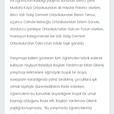
59 öğrencinin katıldığı yarışma sonunda birinci Şehit
Mustafa Kaya Ortaokulundan Ali Haydar Palancı olurken,
ikinci Vali Galip Demirel Ortaokulundan Beren Temur,
üçüncü Cahide Nebioğlu Ortaokulundan Eslem Gürses,
dördüncü Şentepe Ortaokulu’ndan Gülcan Tosun olurken,
mansiyon kategorisinde ise Vali Galip Demirel
Ortaokulundan Öykü Uzun ödüle layık görüldü.
Yarışmaya katılım gösteren tüm öğrencileri tebrik ederek
kutlayan Yeşilyurt Belediye Başkan Yardımcısı Erkan Dikenli,
yarışmayı kelimelere sığmayan büyük bir acıya,
savaşların karanlığında yalnız bırakılmış çocuklara ışık
olmak niyetiyle düzenlediklerini ifade ederken,
öğrencilerin bu konudaki duyarlılığının büyük bir umut
kaynağı olduğunu ifade etti. Başkan Yardımcısı Dikenli
yaptığı konuşmada;
“Bu yarışmada öğrencilerimiz