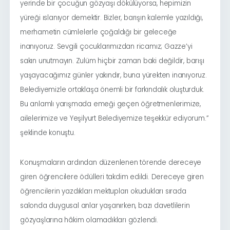
yerinde bir çocuğun gözyaşı dökülüyorsa, hepimizin
yüreği ıslanıyor demektir. Bizler, barışın kalemle yazıldığı,
merhametin cümlelerle çoğaldığı bir geleceğe
inanıyoruz. Sevgili çocuklarımızdan ricamız; Gazze’yi
sakın unutmayın. Zulüm hiçbir zaman baki değildir, barışı
yaşayacağımız günler yakındır, buna yürekten inanıyoruz.
Belediyemizle ortaklaşa önemli bir farkındalık oluşturduk.
Bu anlamlı yarışmada emeği geçen öğretmenlerimize,
ailelerimize ve Yeşilyurt Belediyemize teşekkür ediyorum.”
şeklinde konuştu.
Konuşmaların ardından düzenlenen törende dereceye
giren öğrencilere ödülleri takdim edildi. Dereceye giren
öğrencilerin yazdıkları mektupları okudukları sırada
salonda duygusal anlar yaşanırken, bazı davetlilerin
gözyaşlarına hâkim olamadıkları gözlendi.