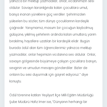
yalnızca bir mektup yazmadılar; onlar, vicdanımızın sesi
oldular. Savaşın karanlığında kalan çocuklara umut,
barışa inanan yüreklere güç verdiler. Şehrimizden
yükselen bu sözler, tüm dünya çocuklarının kardeşlik
çağrısıdır. Yarışmamız, masum bir çocuğun kaybolmuş
gülüşüne, yıkılmış şehirlerin ardında kalan umutlara, yarım
bırakılmış hayallere uzatılan bir kardeşlik elidir. Bugün
burada ödül alan tüm öğrencilerimiz yalnızca mektup
yazmadılar; onlar hepimizin vicdanına ses oldular. Onlar,
savaşın gölgesinde büyümeye çalışan çocuklara barışın,
sevginin ve umudun mesajını gönderdiler. Bizler de
onların bu sesi duyurmak için gayret ediyoruz.” diye
konuştu.
Ödül törenine katılan Yeşilyurt İlçe Milli Eğitim Müdürlüğü
Şube Müdürü Hafız İmer ise, “Dünyanın herhangi bir