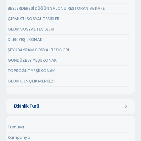
BEYLERDERESİ DÜĞÜN SALONU RESTORAN VE KAFE
ÇIRMIKTI SOSYAL TESİSLER
GEDİK SOSYAL TESİSLERİ
DİLEK YEŞİLKONAK
ŞEYHBAYRAM SOSYAL TESİSLERİ
GÜNDÜZBEY YEŞİLKONAK
TOPSÖĞÜT YEŞİLKONAK
GEDİK GENÇLİK MERKEZİ
ŞEHİT ÖMER HALİSDEMİR GENÇLİK MERKEZİ
SEMA KAFE
Etkinlik Türü
Turnuva
Kampanya