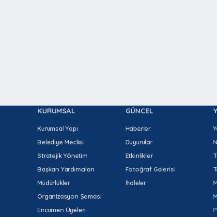
KURUMSAL
GÜNCEL
Kurumsal Yapı
Haberler
Y
Belediye Meclisi
Duyurular
N
Stratejik Yönetim
Etkinlikler
T
Başkan Yardımcıları
Fotoğraf Galerisi
T
Müdürlükler
İhaleler
M
Organizasyon Şeması
M
Encümen Üyeleri
P