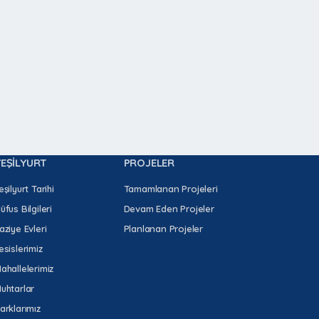
YEŞİLYURT
PROJELER
eşilyurt Tarihi
Tamamlanan Projeleri
üfus Bilgileri
Devam Eden Projeler
aziye Evleri
Planlanan Projeler
esislerimiz
ahallelerimiz
uhtarlar
arklarımız