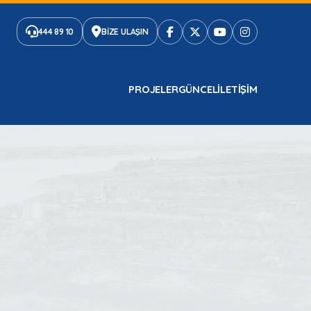
444 89 10
BİZE ULAŞIN
PROJELER
GÜNCEL
ILETIŞIM
4