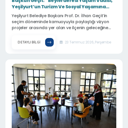
Başkan Geçit: “Beylerderesi Yaşam Vadisi,
Yeşilyurt’un Turizm Ve Sosyal Yaşamına
Yeni Bir Soluk Getirecek”
Yeşilyurt Belediye Başkanı Prof. Dr. İlhan Geçit’in
seçim döneminde kamuoyuyla paylaştığı vizyon
projeler arasında yer alan ve ilçenin geleceğine
yön verecek yatırımlardan biri olarak gösterilen
“Beylerderesi Yaşam Vadisi” Projesinde çalışmalar
23 Temmuz 2026, Perşembe
DETAYLI BILGI
planlanan takvim doğrultusunda aralıksız sürüyor.