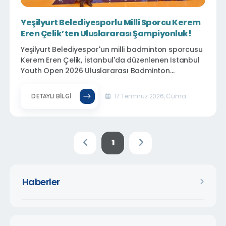
Yeşilyurt Belediyesporlu Milli Sporcu Kerem
Eren Çelik’ten Uluslararası Şampiyonluk!
Yeşilyurt Belediyespor'un milli badminton sporcusu
Kerem Eren Çelik, İstanbul'da düzenlenen Istanbul
Youth Open 2026 Uluslararası Badminton
Turnuvasında elde ettiği başarılarla Türkiye'nin
gururu oldu. Milli sporcu, Tek Erkekler kategorisinde
17 Temmuz 2026, Cuma
DETAYLI BILGI
şampiyon olarak altın madalyaya uzanırken, Çift
Erkekler kategorisinde ise ikincilik elde ederek
gümüş madalya kazandı.
1
Haberler