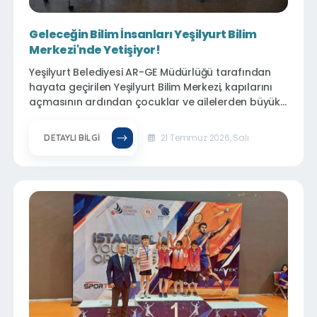
Geleceğin Bilim İnsanları Yeşilyurt Bilim
Merkezi'nde Yetişiyor!
Yeşilyurt Belediyesi AR-GE Müdürlüğü tarafından
hayata geçirilen Yeşilyurt Bilim Merkezi, kapılarını
açmasının ardından çocuklar ve ailelerden büyük
ilgi görüyor. Belediye Hizmet Binası önünde bulunan
Millet Bahçesi içerisindeki modern ve çok amaçlı
21 Temmuz 2026, Salı
DETAYLI BILGI
binada eğitim faaliyetlerine başlayan merkez, bilimi
eğlenceyle buluşturan uygulamalı eğitimleriyle
geleceğin bilim insanlarını yetiştirmeye hazırlanıyor.