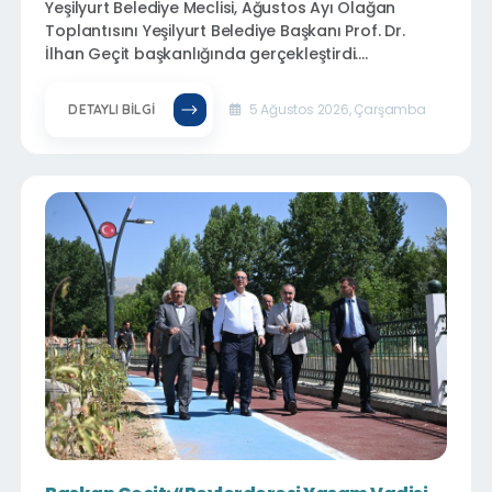
Yeşilyurt Belediye Meclisi, Ağustos Ayı Olağan
Toplantısını Yeşilyurt Belediye Başkanı Prof. Dr.
İlhan Geçit başkanlığında gerçekleştirdi.
Toplantıda, ilçenin yeniden inşa, ihya ve imar
sürecine katkı sunacak 32 gündem maddesi
5 Ağustos 2026, Çarşamba
DETAYLI BILGI
görüşülerek karara bağlandı.