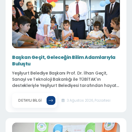
Başkan Geçit, Geleceğin Bilim Adamlarıyla
Buluştu
Yeşilyurt Belediye Başkanı Prof. Dr. İlhan Geçit,
Sanayi ve Teknoloji Bakanlığı ile TÜBİTAK'ın
destekleriyle Yeşilyurt Belediyesi tarafından hayata
geçirilen Yeşilyurt Bilim Merkezini ziyaret ederek,
bilim ve teknolojiye ilgi duyan geleceğin bilim
3 Ağustos 2026, Pazartesi
DETAYLI BILGI
adamlarıyla bir araya geldi.