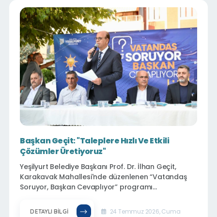
büyük beğeni topladı.
Başkan Geçit: "Taleplere Hızlı Ve Etkili
Çözümler Üretiyoruz"
Yeşilyurt Belediye Başkanı Prof. Dr. İlhan Geçit,
Karakavak Mahallesi'nde düzenlenen “Vatandaş
Soruyor, Başkan Cevaplıyor” programı
kapsamında vatandaşlarla bir araya gelerek,
mahalle sakinlerinin talep ve önerilerini yerinde
24 Temmuz 2026, Cuma
DETAYLI BILGI