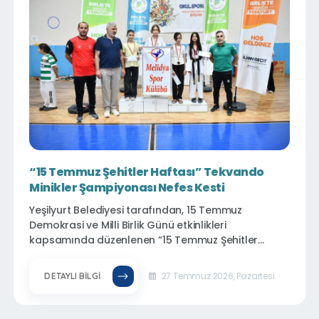
“15 Temmuz Şehitler Haftası” Tekvando
Minikler Şampiyonası Nefes Kesti
Yeşilyurt Belediyesi tarafından, 15 Temmuz
Demokrasi ve Milli Birlik Günü etkinlikleri
kapsamında düzenlenen “15 Temmuz Şehitler
Haftası Tekvando Minikler Şampiyonası”, geleceğin
sporcularını aynı çatı altında buluşturdu. Minik
27 Temmuz 2026, Pazartesi
DETAYLI BILGI
tekvandocuların kıyasıya mücadele ettiği
organizasyon, hem sporcuların performansları
hem de centilmence geçen karşılaşmalarıyla