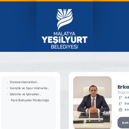
Destek Hizmetleri
Erk
Müdürlüğü
Gençlik ve Spor Hizmetleri
Başkan
Müdürlüğü
İşletme ve İştirakler
44
Müdürlüğü
Park Bahçeler Müdürlüğü
Da
eo
Deta