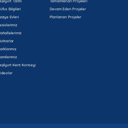
eşilyurt Tarihi
Tamamlanan Projeleri
üfus Bilgileri
Devam Eden Projeler
aziye Evleri
Planlanan Projeler
esislerimiz
ahallelerimiz
uhtarlar
arklarımız
amilerimiz
eşilyurt Kent Konseyi
ideolar