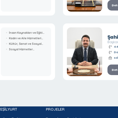
Deta
İnsan Kaynakları ve Eğitim
Şah
Müdürlüğü
Kadın ve Aile Hizmetleri
Başkan
Müdürlüğü
Kültür, Sanat ve Sosyal
44
İşler Müdürlüğü
Sosyal Hizmetler
Da
Müdürlüğü
sd
Deta
YEŞİLYURT
PROJELER