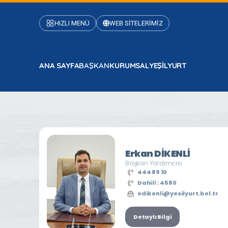
HIZLI MENÜ
WEB SİTELERİMİZ
ANA SAYFA
BAŞKAN
KURUMSAL
YEŞİLYURT
Erkan DİKENLİ
Başkan Yardımcısı
444 89 10
Dahili : 4580
edikenli@yesilyurt.bel.tr
Detaylı Bilgi