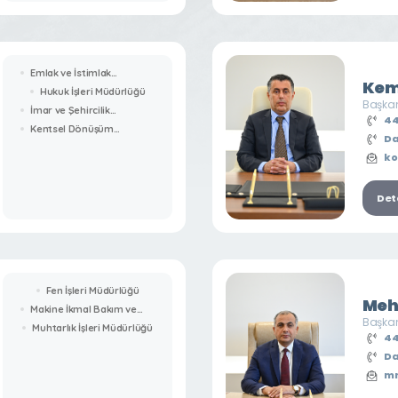
Emlak ve İstimlak
Kem
Müdürlüğü
Hukuk İşleri Müdürlüğü
Başkan
İmar ve Şehircilik
44
Müdürlüğü
Kentsel Dönüşüm
Da
Müdürlüğü
ko
Deta
Fen İşleri Müdürlüğü
Meh
Makine İkmal Bakım ve
Başkan
Onarım Müdürlüğü
Muhtarlık İşleri Müdürlüğü
44
Da
mn