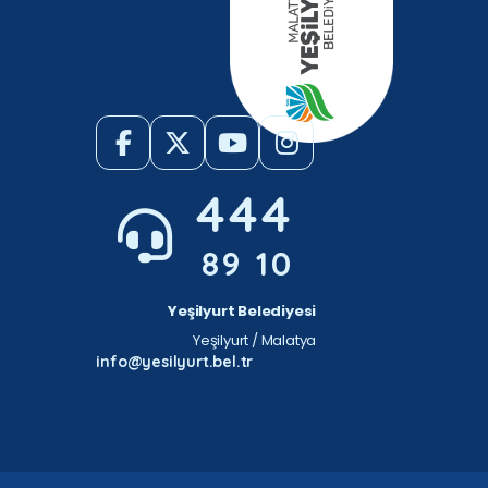
444
89 10
Yeşilyurt Belediyesi
Yeşilyurt / Malatya
info@yesilyurt.bel.tr