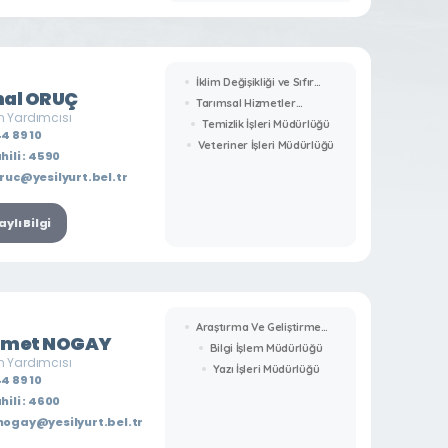
İklim Değişikliği ve Sıfır
al ORUÇ
Atık Müdürlüğü
Tarımsal Hizmetler
 Yardımcısı
Müdürlüğü
Temizlik İşleri Müdürlüğü
4 89 10
Veteriner İşleri Müdürlüğü
hili : 4590
ruc@yesilyurt.bel.tr
ylı Bilgi
Araştırma Ve Geliştirme
met NOGAY
Müdürlüğü
Bilgi İşlem Müdürlüğü
 Yardımcısı
Yazı İşleri Müdürlüğü
4 89 10
hili : 4600
ogay@yesilyurt.bel.tr