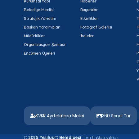
Kurumsal Yapı
Haberler
Y
Belediye Meclisi
Duyurular
N
Stratejik Yönetim
Etkinlikler
T
Başkan Yardımcıları
Fotoğraf Galerisi
T
Müdürlükler
İhaleler
M
Organizasyon Şeması
M
Encümen Üyeleri
P
C
Y
V
KVKK Aydınlatma Metni
360 Sanal Tur
©
2025 Yeşilyurt Belediyesi
Tüm hakları saklıdır.