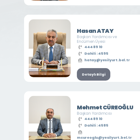
Hasan ATAY
Başkan Yardımcısı ve
Encümen Üyesi
444 89 10
Dahili : 4595
hatay@yesilyurt.bel.tr
Detaylı Bilgi
Mehmet CÜREOĞLU
Başkan Yardımcısı
444 89 10
Dahili : 4585
mcureoglu@yesilyurt.bel.tr