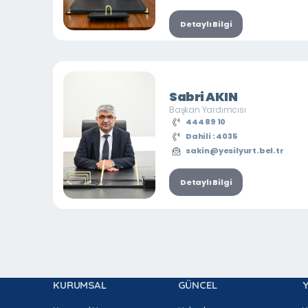
Detaylı Bilgi
Sabri AKIN
Başkan Yardımcısı
444 89 10
Dahili : 4035
sakin@yesilyurt.bel.tr
Detaylı Bilgi
KURUMSAL
GÜNCEL