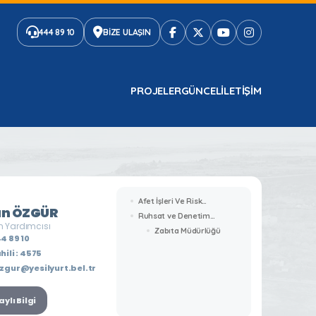
444 89 10
BİZE ULAŞIN
PROJELER
GÜNCEL
ILETIŞIM
Afet İşleri Ve Risk
an ÖZGÜR
Yönetimi Müdürlüğü
Ruhsat ve Denetim
 Yardımcısı
Müdürlüğü
Zabıta Müdürlüğü
4 89 10
hili : 4575
zgur@yesilyurt.bel.tr
ylı Bilgi