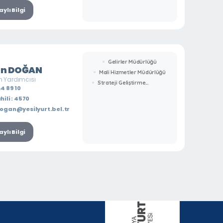
ylı Bilgi
Gelirler Müdürlüğü
in DOĞAN
Mali Hizmetler Müdürlüğü
 Yardımcısı
Strateji Geliştirme
4 89 10
Müdürlüğü
hili : 4570
ogan@yesilyurt.bel.tr
ylı Bilgi